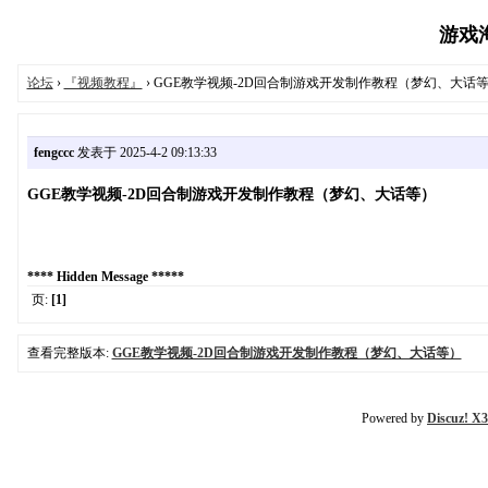
游戏淘宝
论坛
›
『视频教程』
› GGE教学视频-2D回合制游戏开发制作教程（梦幻、大话
fengccc
发表于 2025-4-2 09:13:33
GGE教学视频-2D回合制游戏开发制作教程（梦幻、大话等）
**** Hidden Message *****
页:
[1]
查看完整版本:
GGE教学视频-2D回合制游戏开发制作教程（梦幻、大话等）
Powered by
Discuz! X3