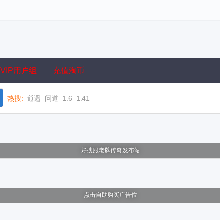
VIP用户组
充值淘币
热搜:
逍遥
问道
1.6
1.41
好搜服老牌传奇发布站
点击自助购买广告位