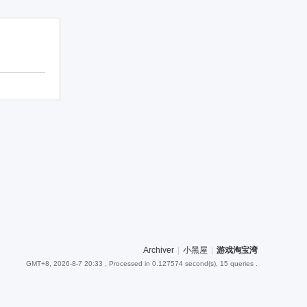
Archiver
|
小黑屋
|
游戏淘宝湾
GMT+8, 2026-8-7 20:33
, Processed in 0.127574 second(s), 15 queries .