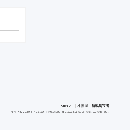
Archiver
|
小黑屋
|
游戏淘宝湾
GMT+8, 2026-8-7 17:25
, Processed in 0.212211 second(s), 15 queries .