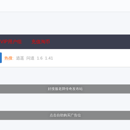
VIP用户组
充值淘币
热搜:
逍遥
问道
1.6
1.41
好搜服老牌传奇发布站
点击自助购买广告位