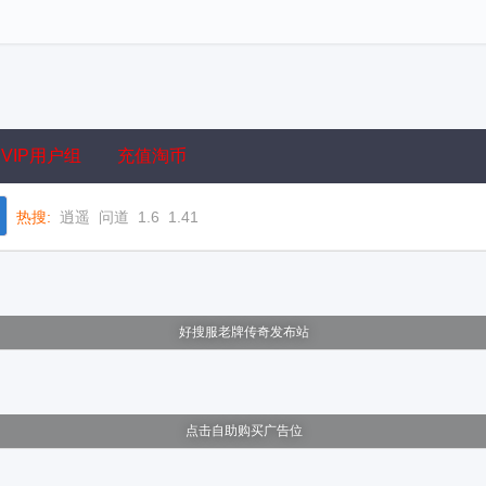
VIP用户组
充值淘币
热搜:
逍遥
问道
1.6
1.41
好搜服老牌传奇发布站
点击自助购买广告位