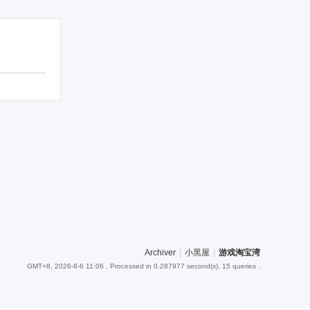
Archiver
|
小黑屋
|
游戏淘宝湾
GMT+8, 2026-8-6 11:06
, Processed in 0.287977 second(s), 15 queries .