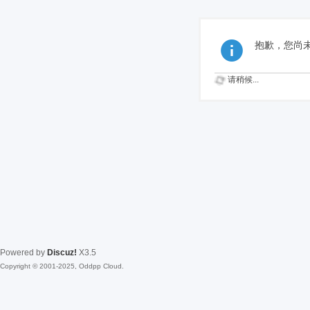
抱歉，您尚
请稍候...
Powered by
Discuz!
X3.5
Copyright © 2001-2025, Oddpp Cloud.