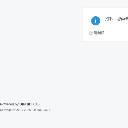
抱歉，您尚
请稍候...
Powered by
Discuz!
X3.5
Copyright © 2001-2025, Oddpp Cloud.