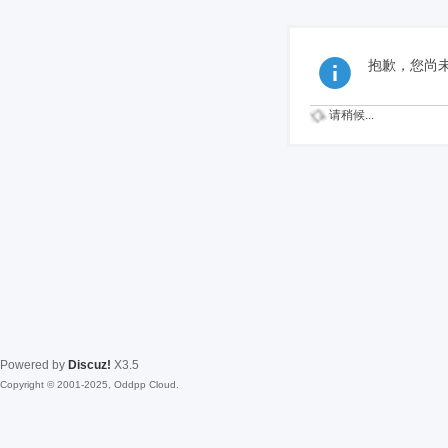
抱歉，您尚
请稍候...
Powered by
Discuz!
X3.5
Copyright © 2001-2025, Oddpp Cloud.