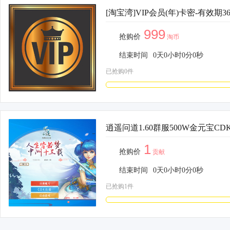
[淘宝湾]VIP会员(年)卡密-有效期3
999
抢购价
淘币
结束时间
0
天
0
小时
0
分
0
秒
已抢购0件
逍遥问道1.60群服500W金元宝C
1
抢购价
贡献
结束时间
0
天
0
小时
0
分
0
秒
已抢购1件