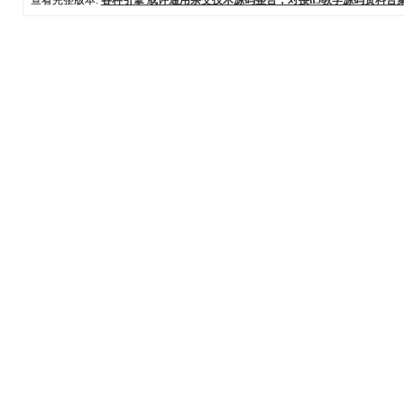
查看完整版本:
各种引擎 或许通用杂交技术源码整合，对接h5教学源码资料合