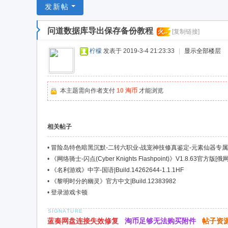
游
发新帖
戏
问道数据库导出保存备份教程
火..
[复制链接]
淘
宝
柠檬
发表于 2019-3-4 21:23:33
|
显示全部楼层
湾
本主题需向作者支付
10 淘币
才能浏览
相关帖子
•
冒险岛特色暗黑沉默-二转六职业-战宠神技修真鉴定-元素仙器专属B
•
《网络骑士-闪点(Cyber Knights Flashpoint)》V1.8.63官方版[俄网pi
•
《名利游戏》中字-国语|Build.14262644-1.1.1HF
•
《黎明时分的幽灵》官方中文|Build.12383982
•
登录游戏卡顿
蓝奏网盘连接失效修复
淘币足够无法购买附件
帖子资