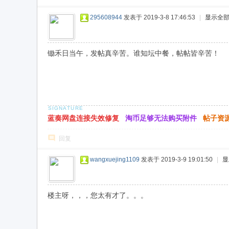
295608944
发表于 2019-3-8 17:46:53
|
显示全
锄禾日当午，发帖真辛苦。谁知坛中餐，帖帖皆辛苦！
蓝奏网盘连接失效修复
淘币足够无法购买附件
帖子资
回复
wangxuejing1109
发表于 2019-3-9 19:01:50
|
显
楼主呀，，，您太有才了。。。