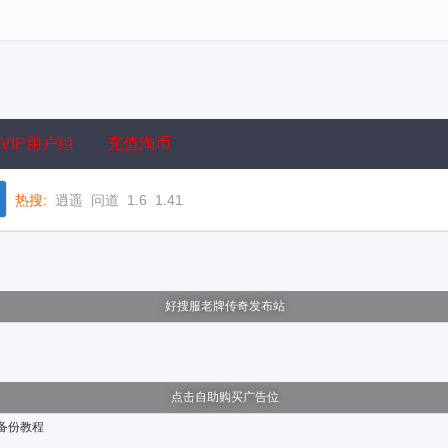
VIP用户组
充值淘币
热搜:
逍遥
问道
1.6
1.41
好搜服老牌传奇发布站
点击自助购买广告位
备份教程