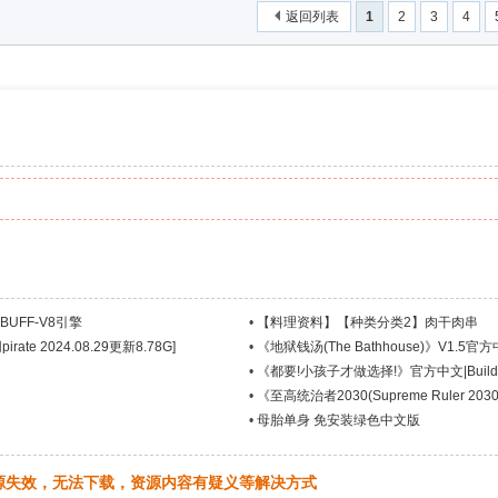
返回列表
1
2
3
4
UFF-V8引擎
•
【料理资料】【种类分类2】肉干肉串
rate 2024.08.29更新8.78G]
•
《地狱钱汤(The Bathhouse)》V1.5官方中文
•
《都要!小孩子才做选择!》官方中文|Build.
•
《至高统治者2030(Supreme Ruler 2030
•
母胎单身 免安装绿色中文版
源失效，无法下载，资源内容有疑义等解决方式