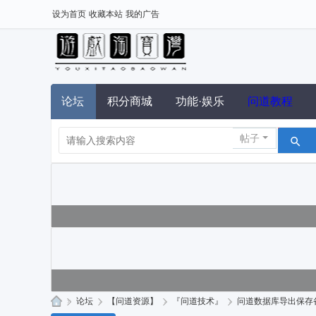
设为首页
收藏本站
我的广告
论坛
积分商城
功能·娱乐
问道教程
帖子
»
论坛
›
【问道资源】
›
『问道技术』
›
问道数据库导出保存