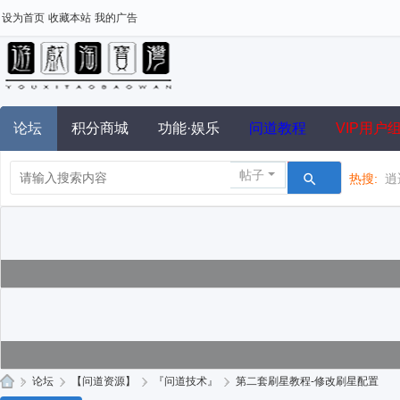
设为首页
收藏本站
我的广告
论坛
积分商城
功能·娱乐
问道教程
VIP用户
帖子
热搜:
逍
»
论坛
›
【问道资源】
›
『问道技术』
›
第二套刷星教程-修改刷星配置