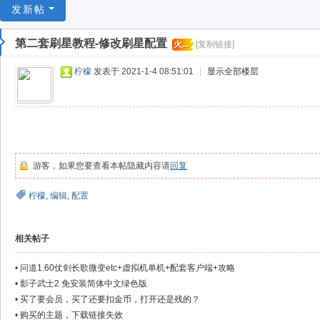
游
发新帖
戏
第二套刷星教程-修改刷星配置
火...
[复制链接]
淘
宝
柠檬
发表于 2021-1-4 08:51:01
|
显示全部楼层
湾
游客，如果您要查看本帖隐藏内容请
回复
柠檬
,
编辑
,
配置
相关帖子
•
问道1.60仗剑长歌微变etc+虚拟机单机+配套客户端+攻略
•
影子武士2 免安装简体中文绿色版
•
买了要会员，买了还要扣金币，打开还是残的？
•
购买的主题，下载链接失效