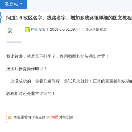
游
发新帖
戏
问道1.6 改区名字、线路名字、增加多线路很详细的图文教程
淘
宝
柠檬
发表于 2019-3-5 01:09:44
|
显示全部楼层
湾
我比较懒，就尽量不打字了，多用截图和箭头画出位置！
按图片步骤操作即可！
一次没成功的，多看几遍教程，多试几次就行！正常的宝宝都能成功
教程相对还是非常详细的！
本主题需向作者支付
20 淘币
才能浏览