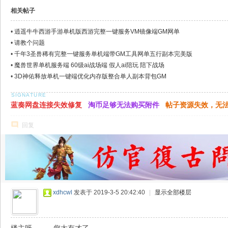
相关帖子
•
逍遥牛牛西游手游单机版西游完整一键服务VM镜像端GM网单
•
请教个问题
•
千年3圣兽稀有完整一键服务单机端带GM工具网单五行副本完美版
•
魔兽世界单机服务端 60级ai战场端 假人ai陪玩 陪下战场
•
3D神佑释放单机一键端优化内存版整合单人副本背包GM
蓝奏网盘连接失效修复
淘币足够无法购买附件
帖子资源失效，无
回复
xdhcwl
发表于 2019-3-5 20:42:40
|
显示全部楼层