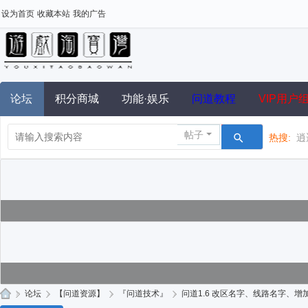
设为首页
收藏本站
我的广告
论坛
积分商城
功能·娱乐
问道教程
VIP用户
帖子
热搜:
逍
»
论坛
›
【问道资源】
›
『问道技术』
›
问道1.6 改区名字、线路名字、增加