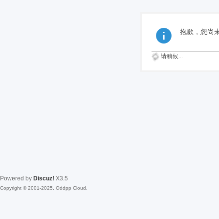
抱歉，您尚
请稍候...
Powered by
Discuz!
X3.5
Copyright © 2001-2025, Oddpp Cloud.