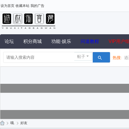
设为首页
收藏本站
我的广告
论坛
积分商城
功能·娱乐
问道教程
VIP用户
帖子
热搜:
逍
›
哦.
›
好友