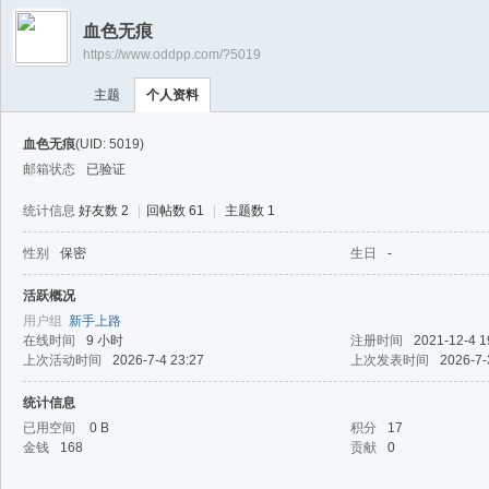
游
血色无痕
戏
https://www.oddpp.com/?5019
淘
主题
个人资料
宝
湾
血色无痕
(UID: 5019)
邮箱状态
已验证
统计信息
好友数 2
|
回帖数 61
|
主题数 1
性别
保密
生日
-
活跃概况
用户组
新手上路
在线时间
9 小时
注册时间
2021-12-4 1
上次活动时间
2026-7-4 23:27
上次发表时间
2026-7-
统计信息
已用空间
0 B
积分
17
金钱
168
贡献
0