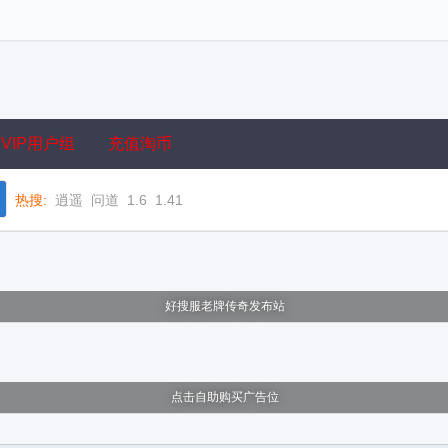
VIP用户组
充值淘币
热搜:
逍遥
问道
1.6
1.41
好搜服老牌传奇发布站
点击自助购买广告位