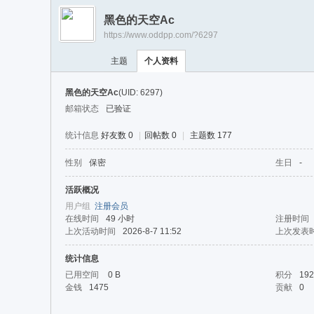
游
黑色的天空Ac
戏
https://www.oddpp.com/?6297
淘
主题
个人资料
宝
湾
黑色的天空Ac
(UID: 6297)
邮箱状态
已验证
统计信息
好友数 0
|
回帖数 0
|
主题数 177
性别
保密
生日
-
活跃概况
用户组
注册会员
在线时间
49 小时
注册时间
上次活动时间
2026-8-7 11:52
上次发表
统计信息
已用空间
0 B
积分
192
金钱
1475
贡献
0