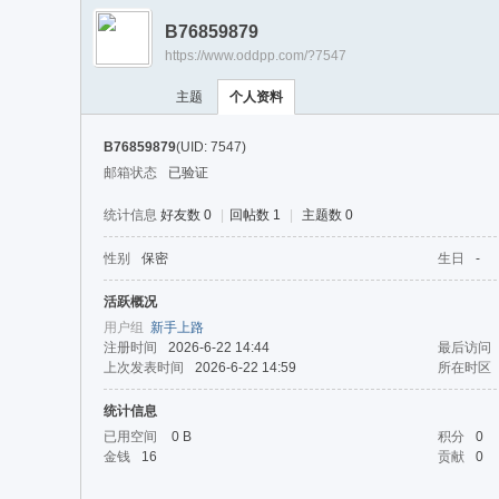
游
B76859879
戏
https://www.oddpp.com/?7547
淘
主题
个人资料
宝
湾
B76859879
(UID: 7547)
邮箱状态
已验证
统计信息
好友数 0
|
回帖数 1
|
主题数 0
性别
保密
生日
-
活跃概况
用户组
新手上路
注册时间
2026-6-22 14:44
最后访问
上次发表时间
2026-6-22 14:59
所在时区
统计信息
已用空间
0 B
积分
0
金钱
16
贡献
0