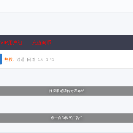
VIP用户组
充值淘币
热搜:
逍遥
问道
1.6
1.41
好搜服老牌传奇发布站
点击自助购买广告位