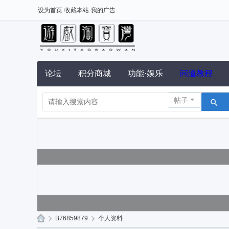
设为首页
收藏本站
我的广告
论坛
积分商城
功能·娱乐
问道教程
帖子
›
B76859879
›
个人资料