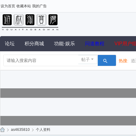
设为首页
收藏本站
我的广告
论坛
积分商城
功能·娱乐
问道教程
VIP用户
帖子
热搜:
逍
›
as4635810
›
个人资料