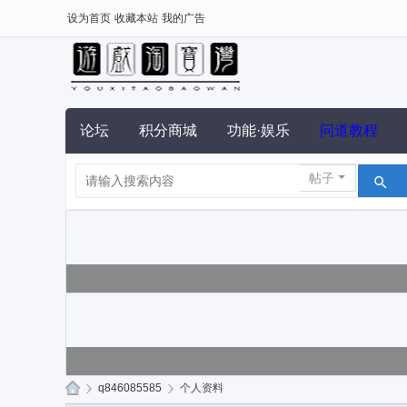
设为首页
收藏本站
我的广告
论坛
积分商城
功能·娱乐
问道教程
帖子
›
q846085585
›
个人资料