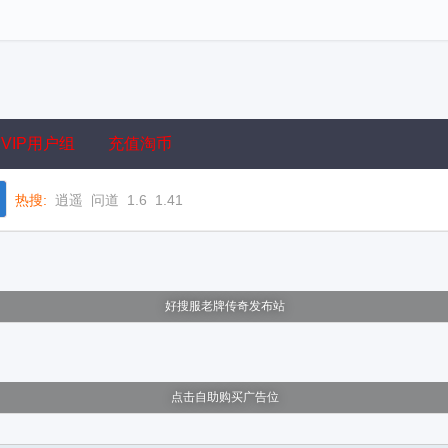
VIP用户组
充值淘币
热搜:
逍遥
问道
1.6
1.41
好搜服老牌传奇发布站
点击自助购买广告位