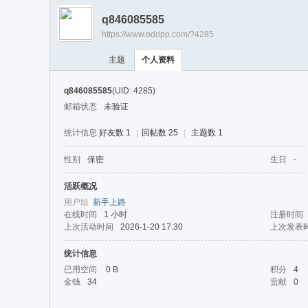
游
q846085585
戏
https://www.oddpp.com/?4285
淘
主题
个人资料
宝
湾
q846085585
(UID: 4285)
邮箱状态
未验证
统计信息
好友数 1
|
回帖数 25
|
主题数 1
性别
保密
生日
-
活跃概况
用户组
新手上路
在线时间
1 小时
注册时间
上次活动时间
2026-1-20 17:30
上次发表
统计信息
已用空间
0 B
积分
4
金钱
34
贡献
0