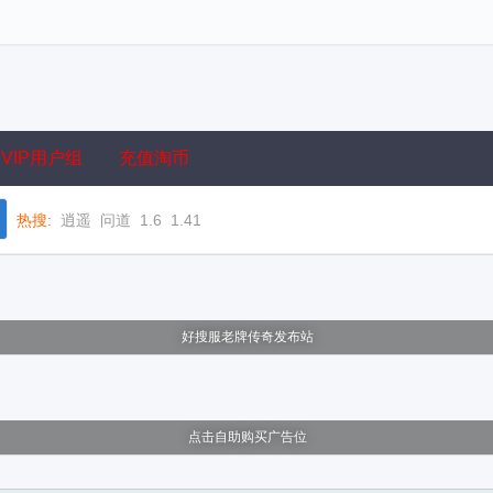
VIP用户组
充值淘币
热搜:
逍遥
问道
1.6
1.41
好搜服老牌传奇发布站
点击自助购买广告位