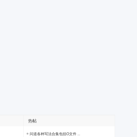
热帖
问道各种写法合集包括O文件 ...