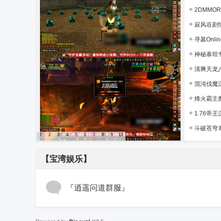
宝
2DMMO
湾
寂风谷剧情
寻墓Onli
神秘泰坦专
清爽天龙八
混沌伐魔沉
烽火霸主魔
1.76帝王
斗破苍穹单
1
2
3
4
5
6
7
8
9
10
【宝湾娱乐】
『逍遥问道群服』