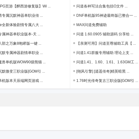
RPG页游【醉西游修复版】Wi ...
问道各种写法合集包括O文件 ...
专属沉默神器单职业传 ...
DNF单机版95神迹最终版已整合一 ...
ne全新体验剧情专属八大 ...
MAX问道免费辅助
属神器单职业版本-天 ...
问道 1.60.0905 辅助源码 分享给 ...
部之万象8咆哮版一键 ...
【亲测可用】问道至尊辅助工具【 ...
默专属神器剧情单职业 ...
问道1.41群服专用辅助 理论上支 ...
兽单机版WOW90级熊猫 ...
问道1.41、1.60、1.61、1.63GM工 ...
沉默微变三职业版[GOM引 ...
[翎风引擎] [逍遥传奇]精英暗黑 ...
机版本天辰端网页游戏 ...
1.76时光传奇复古三职业版[GOM引 ...