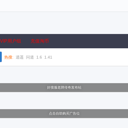
VIP用户组
充值淘币
热搜:
逍遥
问道
1.6
1.41
好搜服老牌传奇发布站
点击自助购买广告位