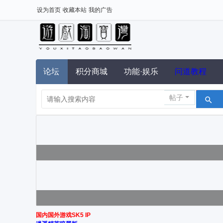
设为首页
收藏本站
我的广告
论坛
积分商城
功能·娱乐
问道教程
帖子
国内国外游戏SK5 IP