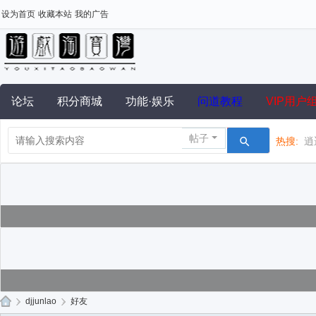
设为首页
收藏本站
我的广告
论坛
积分商城
功能·娱乐
问道教程
VIP用户
帖子
热搜:
逍
›
djjunlao
›
好友