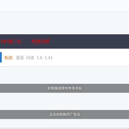
VIP用户组
充值淘币
热搜:
逍遥
问道
1.6
1.41
好搜服老牌传奇发布站
点击自助购买广告位