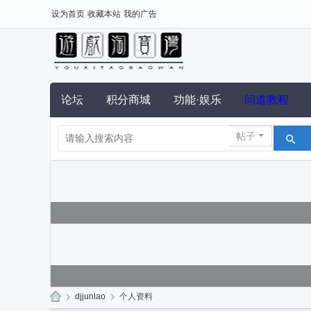
设为首页
收藏本站
我的广告
论坛
积分商城
功能·娱乐
问道教程
帖子
›
djjunlao
›
个人资料