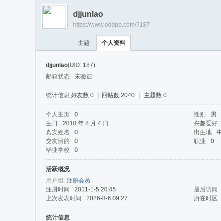
游
djjunlao
戏
https://www.oddpp.com/?187
淘
主题
个人资料
宝
湾
djjunlao
(UID: 187)
邮箱状态
未验证
统计信息
好友数 0
|
回帖数 2040
|
主题数 0
个人主页
0
性别
男
生日
2010 年 8 月 4 日
兴趣爱好
真实姓名
0
出生地
交友目的
0
职业
0
毕业学校
0
活跃概况
用户组
注册会员
注册时间
2011-1-5 20:45
最后访问
上次发表时间
2026-8-6 09:27
所在时区
统计信息