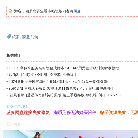
游客，如果您要查看本帖隐藏内容请
回复
绫罗
,
狐狸
,
时装
相关帖子
•
GEE引擎传奇服务端时装合成脚本 GEEM2用元宝升级时装命令教程
•
诛仙3 【14职业+全时装+全坐骑+全副本】
•
2024蓝田完美网游单机1.6.5版本14职业人羽新篇一键镜像端
•
95级DNF单机天花板幻风神迹改11角色共计48个转职带更新补丁
•
[翎风引擎] [逍遥传奇]精英暗黑版-第三季最终版 单机端+补丁2026-5-21
蓝奏网盘连接失效修复
淘币足够无法购买附件
帖子资源失效，无
回复