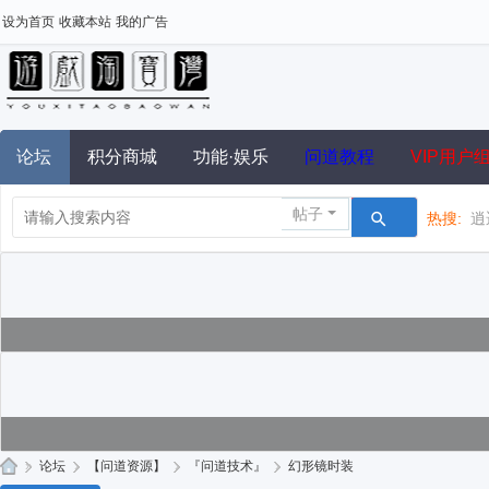
设为首页
收藏本站
我的广告
论坛
积分商城
功能·娱乐
问道教程
VIP用户
帖子
热搜:
逍
»
论坛
›
【问道资源】
›
『问道技术』
›
幻形镜时装