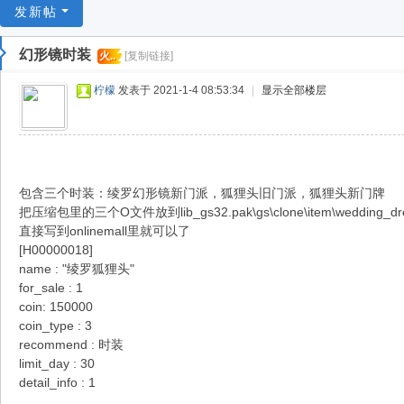
游
发新帖
戏
幻形镜时装
火..
[复制链接]
淘
宝
柠檬
发表于 2021-1-4 08:53:34
|
显示全部楼层
湾
包含三个时装：绫罗幻形镜新门派，狐狸头旧门派，狐狸头新门牌
把压缩包里的三个O文件放到lib_gs32.pak\gs\clone\item\wedding_
直接写到onlinemall里就可以了
[H00000018]
name : "绫罗狐狸头"
for_sale : 1
coin: 150000
coin_type : 3
recommend : 时装
limit_day : 30
detail_info : 1