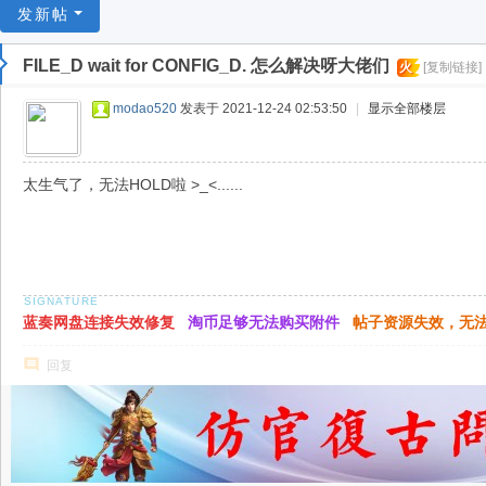
游
发新帖
戏
FILE_D wait for CONFIG_D. 怎么解决呀大佬们
火
[复制链接]
淘
宝
modao520
发表于 2021-12-24 02:53:50
|
显示全部楼层
湾
太生气了，无法HOLD啦 >_<......
蓝奏网盘连接失效修复
淘币足够无法购买附件
帖子资源失效，无
回复