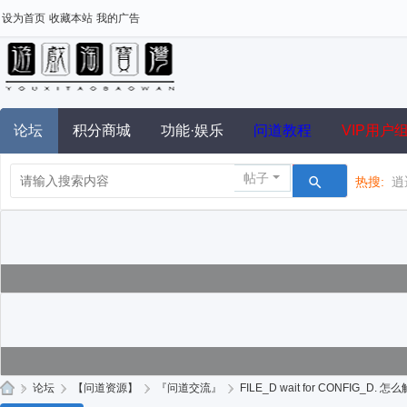
设为首页
收藏本站
我的广告
论坛
积分商城
功能·娱乐
问道教程
VIP用户
帖子
热搜:
逍
»
论坛
›
【问道资源】
›
『问道交流』
›
FILE_D wait for CONFIG_D.