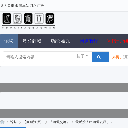
设为首页
收藏本站
我的广告
论坛
积分商城
功能·娱乐
问道教程
VIP用户
帖子
热搜:
逍
»
论坛
›
【问道资源】
›
『问道交流』
›
最近没人出问道资源了？