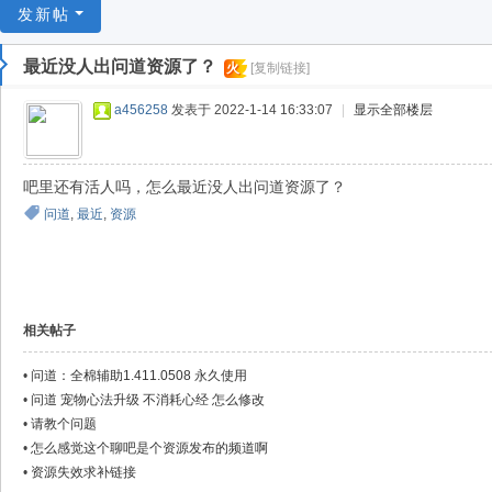
游
发新帖
戏
最近没人出问道资源了？
火
[复制链接]
淘
宝
a456258
发表于 2022-1-14 16:33:07
|
显示全部楼层
湾
吧里还有活人吗，怎么最近没人出问道资源了？
问道
,
最近
,
资源
相关帖子
•
问道：全棉辅助1.411.0508 永久使用
•
问道 宠物心法升级 不消耗心经 怎么修改
•
请教个问题
•
怎么感觉这个聊吧是个资源发布的频道啊
•
资源失效求补链接