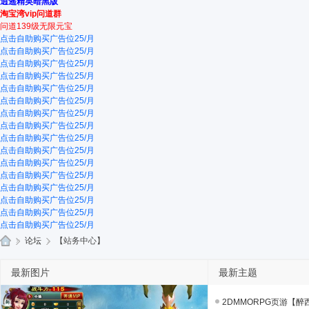
逍遥精英暗黑版
淘宝湾vip问道群
问道139级无限元宝
点击自助购买广告位25/月
点击自助购买广告位25/月
点击自助购买广告位25/月
点击自助购买广告位25/月
点击自助购买广告位25/月
点击自助购买广告位25/月
点击自助购买广告位25/月
点击自助购买广告位25/月
点击自助购买广告位25/月
点击自助购买广告位25/月
点击自助购买广告位25/月
点击自助购买广告位25/月
点击自助购买广告位25/月
点击自助购买广告位25/月
点击自助购买广告位25/月
点击自助购买广告位25/月
»
论坛
›
【站务中心】
游
最新图片
最新主题
戏
淘
2DMMORPG页游【醉西