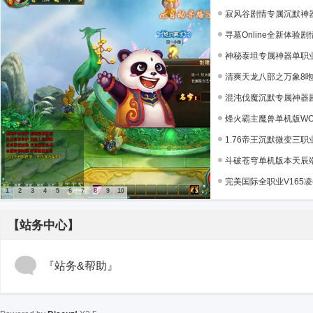
宝
寂风谷剧情专属沉默神器单
湾
寻墓Online全新体验剧情
神秘泰坦专属神器单职业版本
清爽天龙八部之万象8咆哮
混沌伐魔沉默专属神器剧情
烽火霸主魔兽单机版WOW9
1.76帝王沉默微变三职业版
斗破苍穹单机版本天辰端网
完美国际全职业V165凌冬
1
2
3
4
5
6
7
8
9
10
【站务中心】
『站务&帮助』