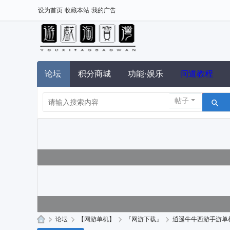
设为首页
收藏本站
我的广告
论坛
积分商城
功能·娱乐
问道教程
帖子
»
论坛
›
【网游单机】
›
『网游下载』
›
逍遥牛牛西游手游单机