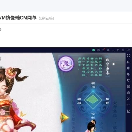
VM镜像端GM网单
[复制链接]
层