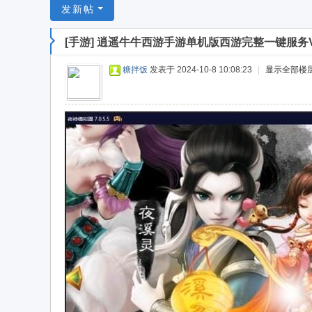
游
发新帖
戏
[手游]
逍遥牛牛西游手游单机版西游完整一键服务
淘
宝
糖拌饭
发表于 2024-10-8 10:08:23
|
显示全部楼
湾