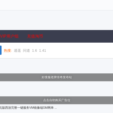
VIP用户组
充值淘币
热搜:
逍遥
问道
1.6
1.41
好搜服老牌传奇发布站
点击自助购买广告位
版西游完整一键服务VM镜像端GM网单 ...