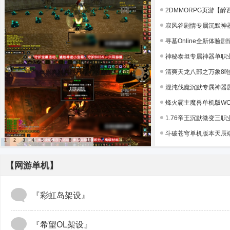
宝
2DMMORPG页游【醉西
湾
寂风谷剧情专属沉默神器单
寻墓Online全新体验剧情
神秘泰坦专属神器单职业版本
清爽天龙八部之万象8咆哮
混沌伐魔沉默专属神器剧情
烽火霸主魔兽单机版WOW9
1.76帝王沉默微变三职业版
斗破苍穹单机版本天辰端网
1
2
3
4
5
6
7
8
9
10
【网游单机】
『彩虹岛架设』
『希望OL架设』