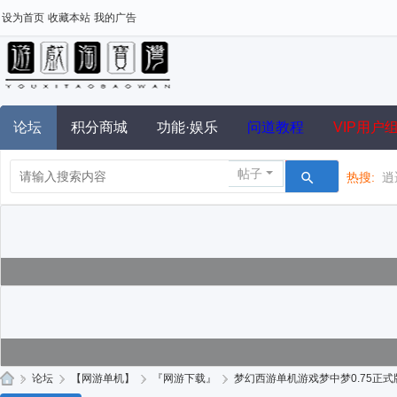
设为首页
收藏本站
我的广告
论坛
积分商城
功能·娱乐
问道教程
VIP用户
帖子
热搜:
逍
»
论坛
›
【网游单机】
›
『网游下载』
›
梦幻西游单机游戏梦中梦0.75正式版