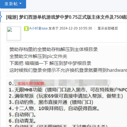
游
发新帖
戏
[端游]
梦幻西游单机游戏梦中梦0.75正式版主体文件及750
淘
宝
A小轩窗aaa
发表于 2024-12-20 10:55:30
|
显示全部楼层
湾