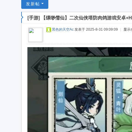
游
发新帖
戏
[手游]
【缥缈儒仙】二次仙侠塔防肉鸽游戏安卓+H
淘
宝
黑色的天空Ac
发表于 2025-8-31 09:09:09
|
显示
湾