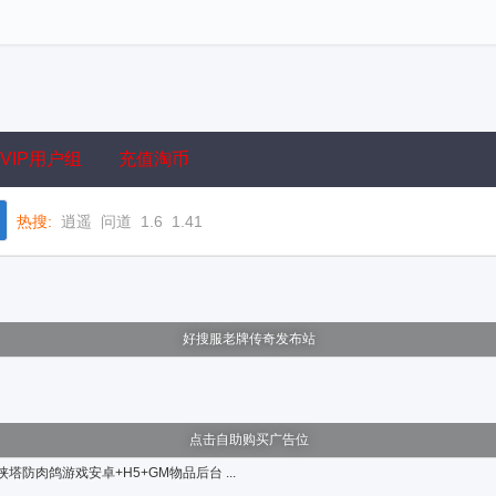
VIP用户组
充值淘币
热搜:
逍遥
问道
1.6
1.41
好搜服老牌传奇发布站
点击自助购买广告位
防肉鸽游戏安卓+H5+GM物品后台 ...