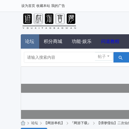
设为首页
收藏本站
我的广告
论坛
积分商城
功能·娱乐
问道教程
帖子
»
论坛
›
【网游单机】
›
『网游下载』
›
【缥缈儒仙】二次仙侠塔