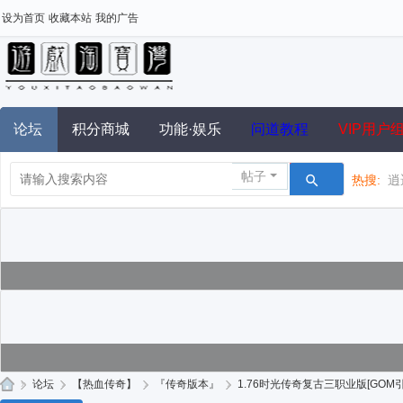
设为首页
收藏本站
我的广告
论坛
积分商城
功能·娱乐
问道教程
VIP用户
帖子
热搜:
逍
»
论坛
›
【热血传奇】
›
『传奇版本』
›
1.76时光传奇复古三职业版[GOM引