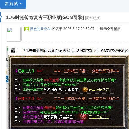
游
发新帖
戏
1.76时光传奇复古三职业版[GOM引擎]
[复制链接]
淘
宝
黑色的天空Ac
发表于 2026-6-17 09:59:07
|
显示全部楼层
湾