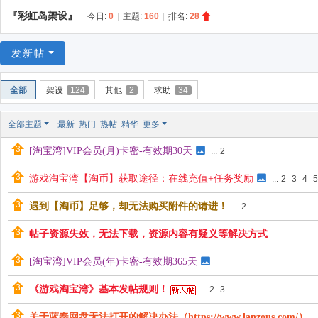
游
『彩虹岛架设』
今日:
0
|
主题:
160
|
排名:
28
戏
淘
发新帖
宝
湾
全部
架设
124
其他
2
求助
34
全部主题
最新
热门
热帖
精华
更多
[淘宝湾]VIP会员(月)卡密-有效期30天
...
2
游戏淘宝湾【淘币】获取途径：在线充值+任务奖励
...
2
3
4
5
遇到【淘币】足够，却无法购买附件的请进！
...
2
帖子资源失效，无法下载，资源内容有疑义等解决方式
[淘宝湾]VIP会员(年)卡密-有效期365天
《游戏淘宝湾》基本发帖规则！
...
2
3
关于蓝奏网盘无法打开的解决办法（https://www.lanzous.com/）