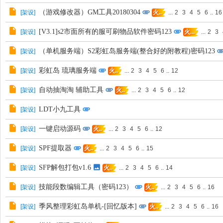
（游戏修改器）GM工具20180304
[
架设
]
...
2
3
4
5
6
..
16
火..
[V3.1]s2市面所有的服可刷物品软件密码123
[
架设
]
...
2
3
火...
（单机服务端）S2彩虹岛服务端(整合好的附教程)密码123
[
架设
]
彩虹岛 琉璃服务端
[
架设
]
...
2
3
4
5
6
..
12
火..
自动抽淘淘 辅助工具
[
架设
]
...
2
3
4
5
6
..
12
火..
LDT小九工具
[
架设
]
一键启动源码
[
架设
]
...
2
3
4
5
6
..
12
火..
SPF提取器
[
架设
]
...
2
3
4
5
6
..
15
火..
SFP解包打包v1.6
[
架设
]
...
2
3
4
5
6
..
14
火..
技能段数编辑工具（密码123）
[
架设
]
...
2
3
4
5
6
..
16
火..
季风整理彩虹岛单机-[回忆版本]
[
架设
]
...
2
3
4
5
6
..
16
火..