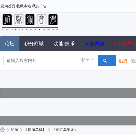
设为首页
收藏本站
我的广告
论坛
积分商城
功能·娱乐
问道教程
VIP用户
帖子
热搜:
逍
»
论坛
›
【网游单机】
›
『彩虹岛架设』