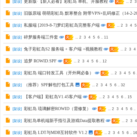
更新版·【新人必看】彩虹岛 单机、开服教程
[
架设
]
...
2
3
火...
旧版原端 萌萌彩虹岛 默寒整合 附带VPN+乱码修正（14-2-
[
架设
]
私服端 [2019-8-7]梦幻彩虹岛完整客户端
[
架设
]
...
2
3
4
5
火..
碎梦服务端三件套
[
架设
]
...
2
3
4
5
6
..
11
火..
兔子彩虹岛S2 服务端 + 客户端 +视频教程
[
架设
]
...
2
3
4
火...
追梦 ROWID.SPF
[
架设
]
...
2
3
4
5
6
..
12
火..
彩虹岛 端口转发工具（开外网必备）
[
架设
]
...
2
3
4
5
6
火..
（推荐）SPF解包打包工具
[
架设
]
...
2
3
4
5
6
..
32
火...
【客户端】彩虹岛V1.45客户端
[
架设
]
...
2
3
4
5
6
..
15
火..
彩虹岛 琉璃解密ROWID（需修复）
[
架设
]
...
2
3
4
5
6
..
火..
彩虹岛单机端新手指引及游戏Data提取教程
[
架设
]
...
2
3
4
火..
彩虹岛 LDT与MDB互转软件 V1.2
[
架设
]
...
2
3
4
5
6
..
1
火..