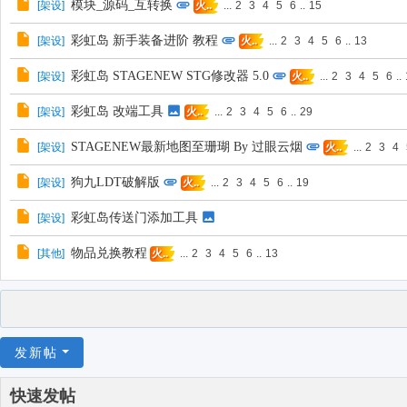
模块_源码_互转换
[
架设
]
...
2
3
4
5
6
..
15
火..
彩虹岛 新手装备进阶 教程
[
架设
]
...
2
3
4
5
6
..
13
火..
彩虹岛 STAGENEW STG修改器 5.0
[
架设
]
...
2
3
4
5
6
..
火..
彩虹岛 改端工具
[
架设
]
...
2
3
4
5
6
..
29
火..
STAGENEW最新地图至珊瑚 By 过眼云烟
[
架设
]
...
2
3
4
火..
狗九LDT破解版
[
架设
]
...
2
3
4
5
6
..
19
火..
彩虹岛传送门添加工具
[
架设
]
物品兑换教程
[
其他
]
...
2
3
4
5
6
..
13
火..
发新帖
快速发帖