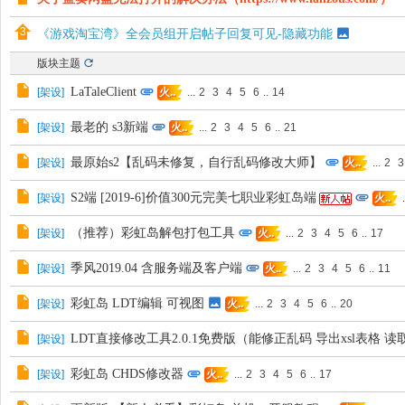
《游戏淘宝湾》全会员组开启帖子回复可见-隐藏功能
版块主题
LaTaleClient
[
架设
]
...
2
3
4
5
6
..
14
火..
最老的 s3新端
[
架设
]
...
2
3
4
5
6
..
21
火..
最原始s2【乱码未修复，自行乱码修改大师】
[
架设
]
...
2
3
火..
S2端 [2019-6]价值300元完美七职业彩虹岛端
[
架设
]
.
火..
（推荐）彩虹岛解包打包工具
[
架设
]
...
2
3
4
5
6
..
17
火..
季风2019.04 含服务端及客户端
[
架设
]
...
2
3
4
5
6
..
11
火..
彩虹岛 LDT编辑 可视图
[
架设
]
...
2
3
4
5
6
..
20
火..
LDT直接修改工具2.0.1免费版（能修正乱码 导出xsl表格 
[
架设
]
彩虹岛 CHDS修改器
[
架设
]
...
2
3
4
5
6
..
17
火..