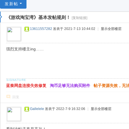
游
发新帖
戏
《游戏淘宝湾》基本发帖规则！
[复制链接]
淘
宝
13611557282
发表于 2021-7-13 10:44:02
|
显示全部楼层
湾
强烈支持楼主ing……
蓝奏网盘连接失效修复
淘币足够无法购买附件
帖子资源失效，无
回复
Gallelele
发表于 2022-7-9 16:32:06
|
显示全部楼层