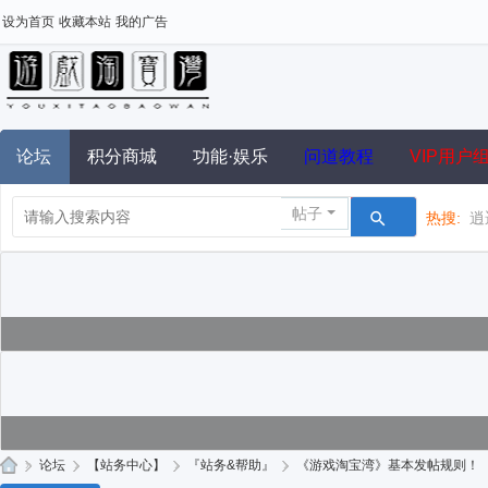
设为首页
收藏本站
我的广告
论坛
积分商城
功能·娱乐
问道教程
VIP用户
帖子
热搜:
逍
»
论坛
›
【站务中心】
›
『站务&帮助』
›
《游戏淘宝湾》基本发帖规则！