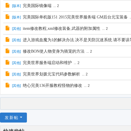
完美国际镜像端
[
版本
]
...
2
完美国际单机版151 2015完美世界服务端 GM后台元宝装备
[
版本
]
..
item修改教程,xml修改装备,武器的附加属性
[
其他
]
...
2
进入游戏血魔为1的解决办法.决不是关防沉迷系统.请不要误
[
其他
]
修改BON使人物变身为骑宠的方法
[
其他
]
...
2
完美世界服务端启动和维护
[
其他
]
...
2
完美世界划拨元宝代码参数解析
[
其他
]
...
2
绝心完美136开服教程怪物的修改
[
其他
]
...
2
发新帖