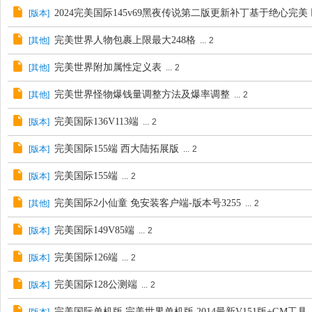
2024完美国际145v69黑夜传说第二版更新补丁基于绝心完美
[
版本
]
完美世界人物包裹上限最大248格
[
其他
]
...
2
完美世界附加属性定义表
[
其他
]
...
2
完美世界怪物爆钱量调整方法及爆率调整
[
其他
]
...
2
完美国际136V113端
[
版本
]
...
2
完美国际155端 西大陆拓展版
[
版本
]
...
2
完美国际155端
[
版本
]
...
2
完美国际2小仙童 免安装客户端-版本号3255
[
其他
]
...
2
完美国际149V85端
[
版本
]
...
2
完美国际126端
[
版本
]
...
2
完美国际128公测端
[
版本
]
...
2
完美国际单机版 完美世界单机版 2014最新V151版+GM工具