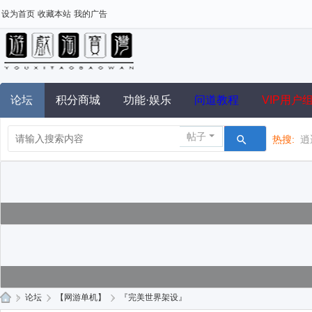
设为首页
收藏本站
我的广告
论坛
积分商城
功能·娱乐
问道教程
VIP用户
帖子
热搜:
逍
»
论坛
›
【网游单机】
›
『完美世界架设』