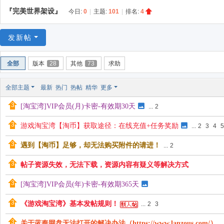
游
『完美世界架设』
今日:
0
|
主题:
101
|
排名:
4
戏
淘
发新帖
宝
湾
全部
版本
28
其他
73
求助
全部主题
最新
热门
热帖
精华
更多
[淘宝湾]VIP会员(月)卡密-有效期30天
...
2
游戏淘宝湾【淘币】获取途径：在线充值+任务奖励
...
2
3
4
5
遇到【淘币】足够，却无法购买附件的请进！
...
2
帖子资源失效，无法下载，资源内容有疑义等解决方式
[淘宝湾]VIP会员(年)卡密-有效期365天
《游戏淘宝湾》基本发帖规则！
...
2
3
关于蓝奏网盘无法打开的解决办法（https://www.lanzous.com/）