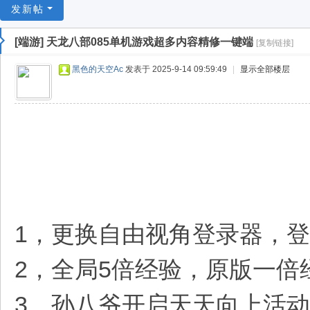
游
发新帖
戏
[端游]
天龙八部085单机游戏超多内容精修一键端
[复制链接]
淘
宝
黑色的天空Ac
发表于 2025-9-14 09:59:49
|
显示全部楼层
湾
1，更换自由视角登录器，登
2，全局5倍经验，原版一
3，孙八爷开启天天向上活动