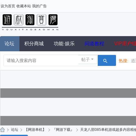
设为首页
收藏本站
我的广告
论坛
积分商城
功能·娱乐
问道教程
VIP用户
帖子
热搜:
逍
»
论坛
›
【网游单机】
›
『网游下载』
›
天龙八部085单机游戏超多内容精修一