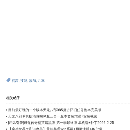
提高
,
技能
,
添加
,
几率
相关帖子
•
目前最好玩的一个版本天龙八部085复古怀旧任务副本完美版
•
天龙八部单机版清爽咆哮版三合一版本套装增强+安装视频
•
[翎风引擎]逍遥传奇精英暗黑版-第一季最终版 单机端+补丁2026-2-25
•
【魔兽世界之和谐魔兽】最新整理Win系端+网页注册+客户端