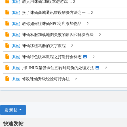
教人用诛仙136版本进游戏
[
其他
]
...
2
换了诛仙商城通讯错误解决方法之一
[
其他
]
...
2
教你如何往诛仙NPC商店添加物品
[
其他
]
...
2
诛仙私服加载地图失败的原因和解决办法
[
其他
]
...
2
诛仙移植武器的文字教程
[
其他
]
...
2
诛仙特色版本教程之打造行会标志
[
其他
]
...
2
用LINUX架设诛仙五转时间负的处理方法
[
其他
]
...
2
修改诛仙升级经验可行办法
[
其他
]
...
2
发新帖
快速发帖