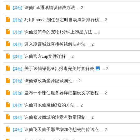
诛仙link通讯错误解决办法
[
其他
]
...
2
巧用linux计划任务定时自动刷新排行榜
[
其他
]
...
2
诛仙最简单的宠物1分钟上20星方法
[
其他
]
...
2
进入凌霄城就直接掉线解决办法
[
其他
]
...
2
诛仙官方zup文件详解
[
其他
]
...
2
关于诛仙绿化SQL报毒完美封禁解决
[
其他
]
...
2
诛仙修改新坐骑隐藏属性
[
其他
]
...
2
发布一个诛仙服务器详细架设文字教程
[
其他
]
...
2
诛仙可以仙魔佛3修的方法
[
其他
]
...
2
诛仙修改商城的注意有数量限制
[
其他
]
...
2
诛仙飞天仙子那里增加你想去的传送点
[
其他
]
...
2