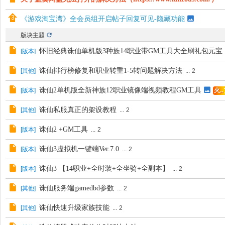
《游戏淘宝湾》全会员组开启帖子回复可见-隐藏功能
版块主题
怀旧经典诛仙单机版3种族14职业带GM工具大全刷礼包元宝
[
版本
]
诛仙排行榜修复和职业转重1-5转问题解决方法
[
其他
]
...
2
诛仙2单机版全新神族12职业镜像端视频教程GM工具
[
版本
]
火..
诛仙私服真正的架设教程
[
其他
]
...
2
诛仙2 +GM工具
[
版本
]
...
2
诛仙3虚拟机一键端Ver.7.0
[
版本
]
...
2
诛仙3 【14职业+全时装+全坐骑+全副本】
[
版本
]
...
2
诛仙服务端gamedbd参数
[
其他
]
...
2
诛仙快速升级家族技能
[
其他
]
...
2