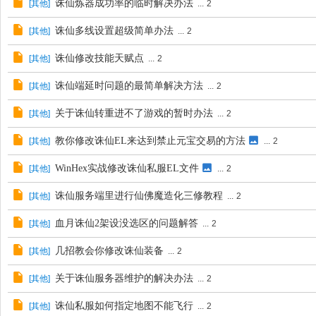
诛仙炼器成功率的临时解决办法
[
其他
]
...
2
诛仙多线设置超级简单办法
[
其他
]
...
2
诛仙修改技能天赋点
[
其他
]
...
2
诛仙端延时问题的最简单解决方法
[
其他
]
...
2
关于诛仙转重进不了游戏的暂时办法
[
其他
]
...
2
教你修改诛仙EL来达到禁止元宝交易的方法
[
其他
]
...
2
WinHex实战修改诛仙私服EL文件
[
其他
]
...
2
诛仙服务端里进行仙佛魔造化三修教程
[
其他
]
...
2
血月诛仙2架设没选区的问题解答
[
其他
]
...
2
几招教会你修改诛仙装备
[
其他
]
...
2
关于诛仙服务器维护的解决办法
[
其他
]
...
2
诛仙私服如何指定地图不能飞行
[
其他
]
...
2