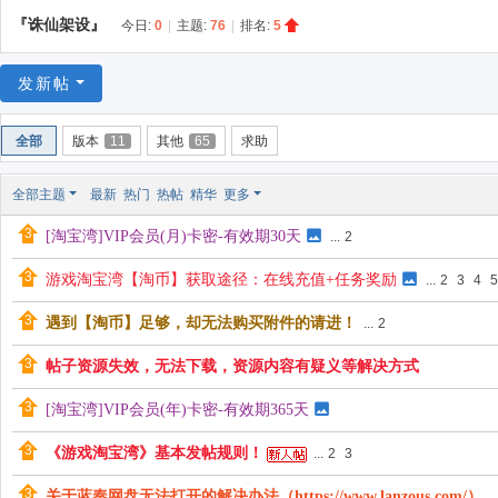
游
『诛仙架设』
今日:
0
|
主题:
76
|
排名:
5
戏
淘
发新帖
宝
湾
全部
版本
11
其他
65
求助
全部主题
最新
热门
热帖
精华
更多
[淘宝湾]VIP会员(月)卡密-有效期30天
...
2
游戏淘宝湾【淘币】获取途径：在线充值+任务奖励
...
2
3
4
5
遇到【淘币】足够，却无法购买附件的请进！
...
2
帖子资源失效，无法下载，资源内容有疑义等解决方式
[淘宝湾]VIP会员(年)卡密-有效期365天
《游戏淘宝湾》基本发帖规则！
...
2
3
关于蓝奏网盘无法打开的解决办法（https://www.lanzous.com/）