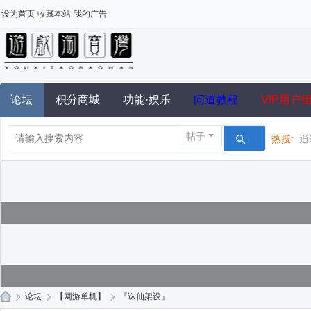
设为首页
收藏本站
我的广告
论坛
积分商城
功能·娱乐
问道教程
VIP用户
帖子
热搜:
逍
»
论坛
›
【网游单机】
›
『诛仙架设』