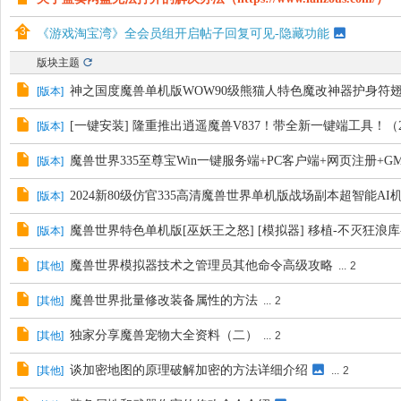
《游戏淘宝湾》全会员组开启帖子回复可见-隐藏功能
版块主题
神之国度魔兽单机版WOW90级熊猫人特色魔改神器护身符
[
版本
]
[一键安装] 隆重推出逍遥魔兽V837！带全新一键端工具！（20
[
版本
]
魔兽世界335至尊宝Win一键服务端+PC客户端+网页注册+G
[
版本
]
2024新80级仿官335高清魔兽世界单机版战场副本超智能AI
[
版本
]
魔兽世界特色单机版[巫妖王之怒] [模拟器] 移植-不灭狂浪库-
[
版本
]
魔兽世界模拟器技术之管理员其他命令高级攻略
[
其他
]
...
2
魔兽世界批量修改装备属性的方法
[
其他
]
...
2
独家分享魔兽宠物大全资料（二）
[
其他
]
...
2
谈加密地图的原理破解加密的方法详细介绍
[
其他
]
...
2