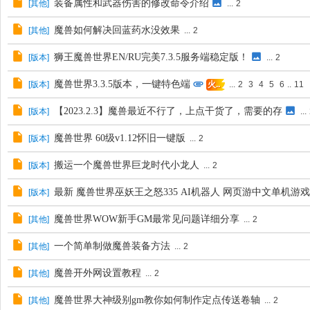
装备属性和武器伤害的修改命令介绍
[
其他
]
...
2
魔兽如何解决回蓝药水没效果
[
其他
]
...
2
狮王魔兽世界EN/RU完美7.3.5服务端稳定版！
[
版本
]
...
2
魔兽世界3.3.5版本，一键特色端
[
版本
]
...
2
3
4
5
6
..
11
火..
【2023.2.3】魔兽最近不行了，上点干货了，需要的存
[
版本
]
...
魔兽世界 60级v1.12怀旧一键版
[
版本
]
...
2
搬运一个魔兽世界巨龙时代小龙人
[
版本
]
...
2
最新 魔兽世界巫妖王之怒335 AI机器人 网页游中文单机游
[
版本
]
魔兽世界WOW新手GM最常见问题详细分享
[
其他
]
...
2
一个简单制做魔兽装备方法
[
其他
]
...
2
魔兽开外网设置教程
[
其他
]
...
2
魔兽世界大神级别gm教你如何制作定点传送卷轴
[
其他
]
...
2