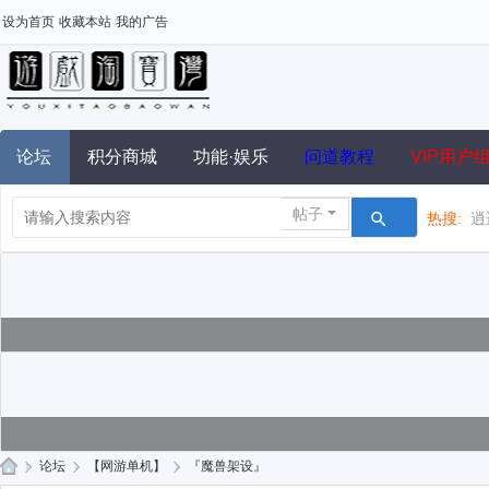
设为首页
收藏本站
我的广告
论坛
积分商城
功能·娱乐
问道教程
VIP用户
帖子
热搜:
逍
»
论坛
›
【网游单机】
›
『魔兽架设』