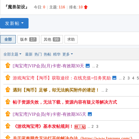
游
『魔兽架设』
今日:
0
|
主题:
116
|
排名:
10
戏
淘
发新帖
宝
湾
全部
版本
17
其他
99
求助
全部主题
最新
热门
热帖
精华
更多
[淘宝湾]VIP会员(月)卡密-有效期30天
...
2
游戏淘宝湾【淘币】获取途径：在线充值+任务奖励
...
2
3
4
5
遇到【淘币】足够，却无法购买附件的请进！
...
2
帖子资源失效，无法下载，资源内容有疑义等解决方式
[淘宝湾]VIP会员(年)卡密-有效期365天
《游戏淘宝湾》基本发帖规则！
...
2
3
关于蓝奏网盘无法打开的解决办法（https://www.lanzous.com/）