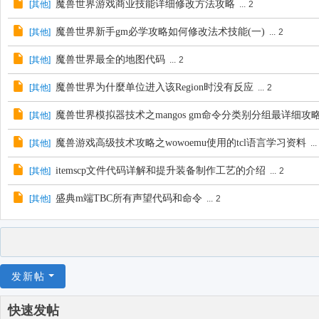
魔兽世界游戏商业技能详细修改方法攻略
[
其他
]
...
2
魔兽世界新手gm必学攻略如何修改法术技能(一)
[
其他
]
...
2
魔兽世界最全的地图代码
[
其他
]
...
2
魔兽世界为什麼单位进入该Region时没有反应
[
其他
]
...
2
魔兽世界模拟器技术之mangos gm命令分类别分组最详细攻
[
其他
]
魔兽游戏高级技术攻略之wowoemu使用的tcl语言学习资料
[
其他
]
...
itemscp文件代码详解和提升装备制作工艺的介绍
[
其他
]
...
2
盛典m端TBC所有声望代码和命令
[
其他
]
...
2
发新帖
快速发帖