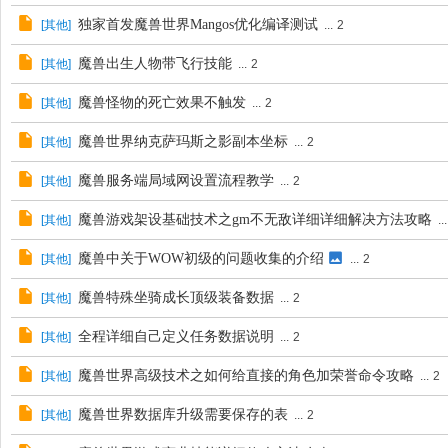
独家首发魔兽世界Mangos优化编译测试
[
其他
]
...
2
魔兽出生人物带飞行技能
[
其他
]
...
2
魔兽怪物的死亡效果不触发
[
其他
]
...
2
魔兽世界纳克萨玛斯之影副本坐标
[
其他
]
...
2
魔兽服务端局域网设置流程教学
[
其他
]
...
2
魔兽游戏架设基础技术之gm不无敌详细详细解决方法攻略
[
其他
]
...
魔兽中关于WOW初级的问题收集的介绍
[
其他
]
...
2
魔兽特殊坐骑成长顶级装备数据
[
其他
]
...
2
全程详细自己定义任务数据说明
[
其他
]
...
2
魔兽世界高级技术之如何给直接的角色加荣誉命令攻略
[
其他
]
...
2
魔兽世界数据库升级需要保存的表
[
其他
]
...
2