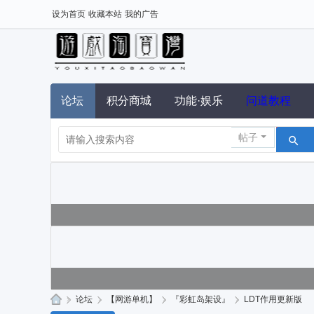
设为首页
收藏本站
我的广告
论坛
积分商城
功能·娱乐
问道教程
帖子
»
论坛
›
【网游单机】
›
『彩虹岛架设』
›
LDT作用更新版