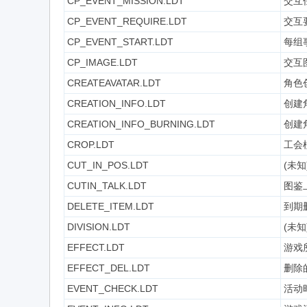
CP_EVENT_MISSION.LDT
交互
CP_EVENT_REQUIRE.LDT
交互
CP_EVENT_START.LDT
每组
CP_IMAGE.LDT
交互
CREATEAVATAR.LDT
角色
CREATION_INFO.LDT
创建
CREATION_INFO_BURNING.LDT
创建
CROP.LDT
工会
CUT_IN_POS.LDT
(未知
CUTIN_TALK.LDT
图鉴
DELETE_ITEM.LDT
到期
DIVISION.LDT
(未知
EFFECT.LDT
游戏
EFFECT_DEL.LDT
删除的
EVENT_CHECK.LDT
活动