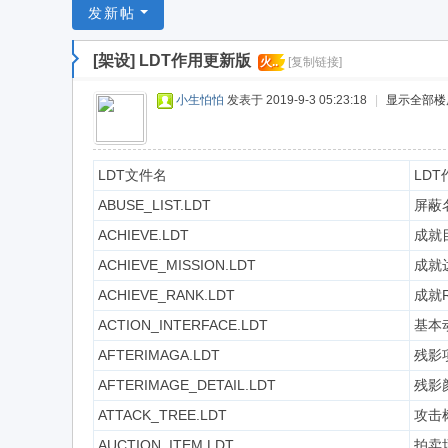
游
发新帖
戏
[架设]
LDT作用更新版
火..
[复制链接]
淘
宝
小生怕怕
发表于 2019-9-3 05:23:18
|
显示全部楼
湾
LDT文件名
LDT
ABUSE_LIST.LDT
屏蔽
ACHIEVE.LDT
成就
ACHIEVE_MISSION.LDT
成就
ACHIEVE_RANK.LDT
成就R
ACTION_INTERFACE.LDT
基本动
AFTERIMAGA.LDT
残影
AFTERIMAGE_DETAIL.LDT
残影
ATTACK_TREE.LDT
攻击树
AUCTION_ITEM.LDT
拍卖场