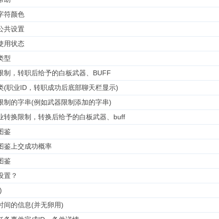
字符颜色
公共设置
使用状态
类型
限制，转职后给予的白板武器、BUFF
类(职业ID，转职成功后底部聊天栏显示)
限制的字串(例如武器限制添加的字串)
业转换限制，转换后给予的白板武器、buff
图鉴
图鉴上交成功概率
图鉴
设置？
)
时间的信息(并无卵用)