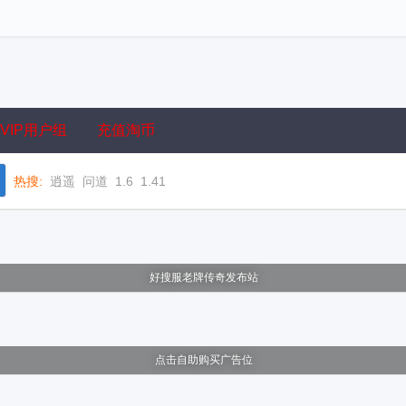
VIP用户组
充值淘币
热搜:
逍遥
问道
1.6
1.41
好搜服老牌传奇发布站
点击自助购买广告位