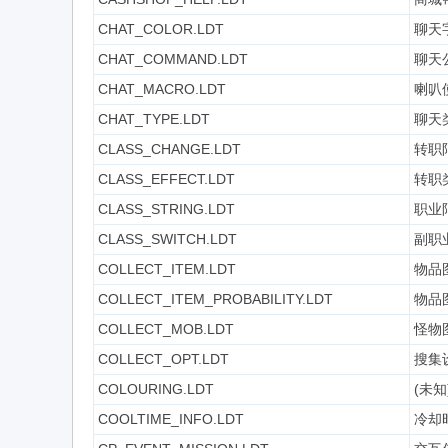
CHAT_COLOR.LDT
聊天
CHAT_COMMAND.LDT
聊天
CHAT_MACRO.LDT
喇叭
CHAT_TYPE.LDT
聊天
CLASS_CHANGE.LDT
转职
CLASS_EFFECT.LDT
转职
CLASS_STRING.LDT
职业
CLASS_SWITCH.LDT
副职
COLLECT_ITEM.LDT
物品
COLLECT_ITEM_PROBABILITY.LDT
物品
COLLECT_MOB.LDT
怪物
COLLECT_OPT.LDT
搜集
COLOURING.LDT
(未知
COOLTIME_INFO.LDT
冷却