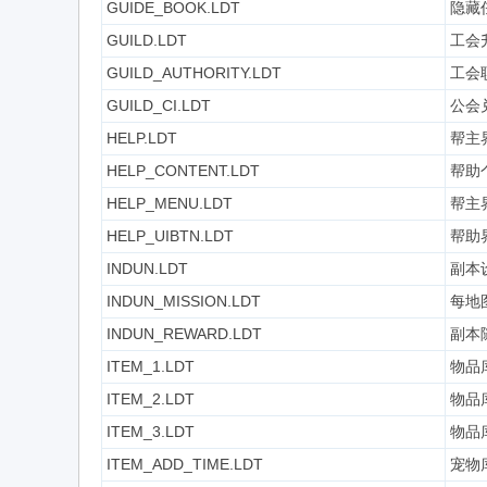
GUIDE_BOOK.LDT
隐藏
GUILD.LDT
工会
GUILD_AUTHORITY.LDT
工会
GUILD_CI.LDT
公会
HELP.LDT
帮主
HELP_CONTENT.LDT
帮助
HELP_MENU.LDT
帮主
HELP_UIBTN.LDT
帮助
INDUN.LDT
副本
INDUN_MISSION.LDT
每地
INDUN_REWARD.LDT
副本
ITEM_1.LDT
物品
ITEM_2.LDT
物品
ITEM_3.LDT
物品
ITEM_ADD_TIME.LDT
宠物