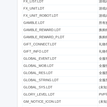
FX_LIST.LDT
游戏
FX_UNIT.LDT
游戏
FX_UNIT_ROBOT.LDT
游戏
GAMBLE.LDT
所有
GAMBLE_REWARD.LDT
换购
GAMBLE_REWARD_P.LDT
换购
GIFT_CONNECT.LDT
礼物
GIFT_INFO.LDT
礼物
GLOBAL_EVENT.LDT
全服事
GLOBAL_MOB.LDT
全服
GLOBAL_RES.LDT
全服
GLOBAL_STRING.LDT
全服
GLOBAL_SYS.LDT
(未知
GLORY_LEVEL.LDT
PV
GM_NOTICE_ICON.LDT
(未知