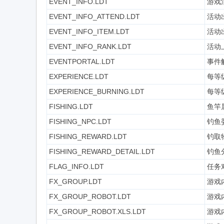
EVENT_INFO.LDT
游戏
EVENT_INFO_ATTEND.LDT
活动
EVENT_INFO_ITEM.LDT
活动
EVENT_INFO_RANK.LDT
活动
EVENTPORTAL.LDT
事件
EXPERIENCE.LDT
每等
EXPERIENCE_BURNING.LDT
每等级
FISHING.LDT
鱼竿
FISHING_NPC.LDT
钓鱼
FISHING_REWARD.LDT
钓取
FISHING_REWARD_DETAIL.LDT
钓鱼
FLAG_INFO.LDT
任务
FX_GROUP.LDT
游戏
FX_GROUP_ROBOT.LDT
游戏
FX_GROUP_ROBOT.XLS.LDT
游戏