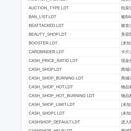
AUCTION_TYPE.LDT
拍卖场
BAN_LIST.LDT
被B
BEATTACKED.LDT
被攻击
BEAUTY_SHOP.LDT
美容
BOOSTER.LDT
(未知
CARDBINDER.LDT
卡片
CASH_PRICE_RATIO.LDT
现金价
CASH_SHOP.LDT
商城
CASH_SHOP_BURNING.LDT
商城
CASH_SHOP_HOT.LDT
物品栏
CASH_SHOP_HOT_BURNING.LDT
物品栏
CASH_SHOP_LIMIT.LDT
(未知
CASH_SHOP1.LDT
(未知
CASHSHOP_DEFAULT.LDT
进入
CASHSHOP_HELP.LDT
商城