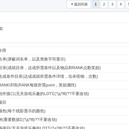
返回列表
1
2
3
4
层
作用
名单(屏蔽词名单，以及替换字符显示)
目录(成就目录，达成所需条件以及物品和RANK点数奖励)
达成条件目录(达成成就所需条件详情，击杀怪物，次数)
ANK详情(RANK每级所需point，奖励属性)
作接口(无关游戏乐趣的LDTΣ(?д?lll)??不要改动)
项目
颜色(每个残影显示的颜色)
(重要数据Σ(?д?lll)??不要改动)
项目(无关游戏乐趣的LDTΣ(?д?lll)??不要改动)